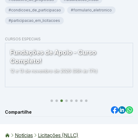
#condicoes_de_participacao
#formulario_eletronico
#participacao_em_licitacoes
CURSOS ESPECIAIS
Fundações de Apoio - Curso
Completo!
12 e 13 de novembro de 2026 (08h às 17h)
Compartilhe
Notícias
Licitações (NLLC)