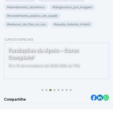
#atendimento_obstetrico
#diagnostico_por_imagem
#investimento_publico_em_saude
#reducao_de_filas_no_sus
#saude_materno_infantil
CURSOS ESPECIAIS
Fundações de Apoio - Curso
Completo!
12 e 13 de novembro de 2026 (08h às 17h)
Compartilhe