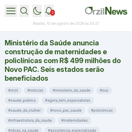
2
Brasília, 10 de agosto de 2026 às 03:27
Ministério da Saúde anuncia
construção de maternidades e
policlínicas com R$ 499 milhões do
Novo PAC. Seis estados serão
beneficiados
#orzil
#noticias
#ministerio_da_saude
#sus
#saude_publica
#agora_tem_especialistas
#saude_da_mulher
#novo_pac_saude
#policlinicas
#infraestrutura_da_saude
#maternidades
#obras_na_saude
#assistencia_especializada