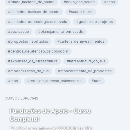
#fundo_nacional_de_saude
#novo_pac_saude
#caps
#unidades_basicas_de_saude
#saude_bucal
#unidades_odontologicas_moveis
#gestao_de_projetos
#pac_saude
#planejamento_em_saude
#propostas_habilitadas
#carteira_de_investimentos
#centros_de_atencao_psicossocial
#expansao_da_infraestrutura
#infraestrutura_do_sus
#modernizacao_do_sus
#monitoramento_de_propostas
#raps
#rede_de_atencao_psicossocial
#uom
CURSOS ESPECIAIS
Fundações de Apoio - Curso
Completo!
12 e 13 de novembro de 2026 (08h às 17h)