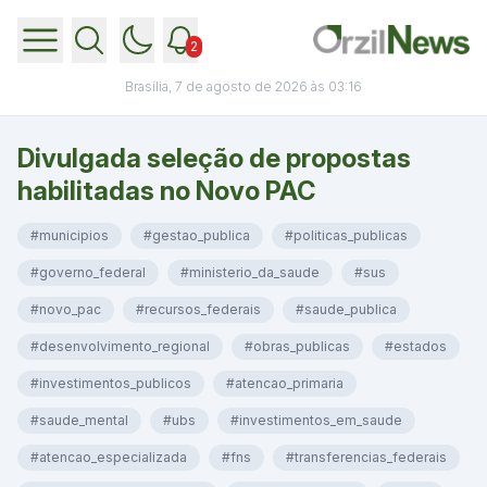
2
Brasília, 7 de agosto de 2026 às 03:16
Divulgada seleção de propostas
habilitadas no Novo PAC
#municipios
#gestao_publica
#politicas_publicas
#governo_federal
#ministerio_da_saude
#sus
#novo_pac
#recursos_federais
#saude_publica
#desenvolvimento_regional
#obras_publicas
#estados
#investimentos_publicos
#atencao_primaria
#saude_mental
#ubs
#investimentos_em_saude
#atencao_especializada
#fns
#transferencias_federais