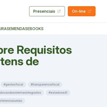
Presenciais
On-line
URAS
EMENDAS
EBOOKS
bre Requisitos
itens de
#gestaofiscal
#transparenciafiscal
docaodesistemasintegrados
#estadosedf
sferenciasuniao