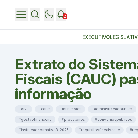
2
EXECUTIVO
LEGISLATI
Extrato do Sistem
Fiscais (CAUC) pas
informação
#orzil
#cauc
#municipios
#administracaopublica
#gestaofinanceira
#precatorios
#conveniospublicos
#instrucaonormativa8-2025
#requisitosfiscaiscauc
#req