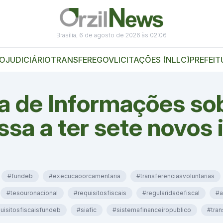
Brasília, 6 de agosto de 2026 às 02:06
VO
JUDICIÁRIO
TRANSFEREGOV
LICITAÇÕES (NLLC)
PREFEIT
a de Informações so
sa a ter sete novos 
#fundeb
#execucaoorcamentaria
#transferenciasvoluntarias
#tesouronacional
#requisitosfiscais
#regularidadefiscal
#a
uisitosfiscaisfundeb
#siafic
#sistemafinanceiropublico
#tran