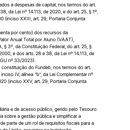
dos a despesas de capital, nos termos do art.
38, da Lei nº 14.113, de 2020, e do art. 25, § 1º,
0 (inciso XXIII, art. 29, Portaria Conjunta
enta por cento) dos recursos da
lor Anual Total por Aluno (VAAT),
, § 3º, da Constituição Federal, do art. 25, §
 2000, e dos arts. 28 e 38, da Lei nº 14.113, de
/CGU nº 33/2023).
 constituição do Fundeb, nos termos do art.
º, inciso IV, alínea “b”, da Lei Complementar nº
020 (inciso XXV, art. 29, Portaria Conjunta
ária e de acesso público, gerido pelo Tesouro
a sobre a gestão pública e simplificar a
e parte de um rol de requisitos fiscais para a
 da União, previstos na legislação.