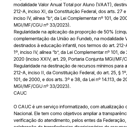
modalidade Valor Anual Total por Aluno (VAAT), destina
212-A, inciso XI, da Constituição Federal, dos arts. 27 e 
inciso IV, alínea “b”, da Lei Complementar nº 101, de 200
MGI/MF/CGU nº 33/2023).
Regularidade na aplicação da proporção de 50% (cinqu
complementação da União ao Fundeb, na modalidade Va
destinados à educação infantil, nos termos do art. 212-A
1º, inciso IV, alínea “b”, da Lei Complementar nº 101, de
2020 (inciso XXIV, art. 29, Portaria Conjunta MGI/MF
Regularidade na destinação de recursos mínimos para a
212-A, inciso II, da Constituição Federal, do art. 25, § 1
101, de 2000, e dos arts. 3º e 38, da Lei nº 14.113, de 2
MGI/MF/CGU nº 33/2023).
CAUC
O CAUC é um serviço informatizado, com atualização di
Nacional. Ele tem como objetivos ampliar a transparênci
verificação do atendimento, pelos entes da Federação, d
celebração de transferências discricionárias de recursos