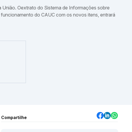
da União. Oextrato do Sistema de Informações sobre
 o funcionamento do CAUC com os novos itens, entrará
Captação de Recursos Federais (E
Contratos de Repasse; Termos de
de Parceria; e TED)
19 e 20 de agosto de 2026 (08h às 17h)
Compartilhe