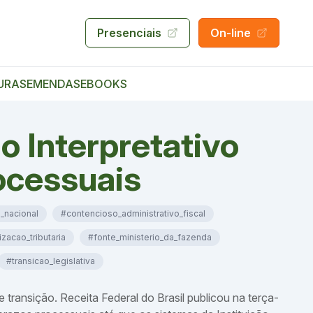
Presenciais
On-line
URAS
EMENDAS
EBOOKS
o Interpretativo
rocessuais
_nacional
#contencioso_administrativo_fiscal
izacao_tributaria
#fonte_ministerio_da_fazenda
#transicao_legislativa
 transição. Receita Federal do Brasil publicou na terça-