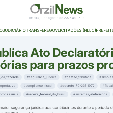
Brasília, 8 de agosto de 2026 às 06:12
VO
JUDICIÁRIO
TRANSFEREGOV
LICITAÇÕES (NLLC)
PREFEIT
blica Ato Declaratóri
tórias para prazos p
o_da_fazenda
#seguranca_juridica
#gestao_tributaria
#simples
erpretativo
#compliance_fiscal
#decreto_70-235_1972
#fiscal
processuais
#receita_federal_do_brasil
#sistemas_eletronicos
ior segurança jurídica aos contribuintes durante o período de