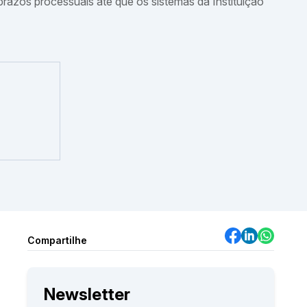
 prazos processuais até que os sistemas da Instituição
Captação de Recursos Federais (E
Contratos de Repasse; Termos de
de Parceria; e TED)
29 e 30 de outubro de 2026 (08h às 17h)
Compartilhe
Newsletter