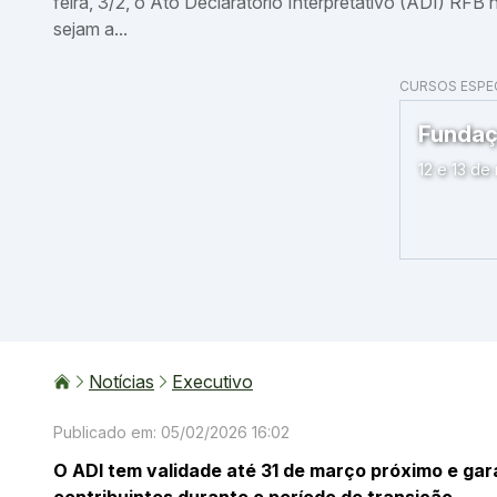
feira, 3/2, o Ato Declaratório Interpretativo (ADI) RFB
sejam a...
CURSOS ESPEC
ntralizada – TED no Transferegov
Fundaç
 17h)
12 e 13 de
Notícias
Executivo
Publicado em: 05/02/2026 16:02
O ADI tem validade até 31 de março próximo e gar
contribuintes durante o período de transição.