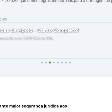
 n.º 2/2026, que define regras temporárias para a contagem de
IAIS
ões de Apoio - Curso Completo!
 novembro de 2026 (08h às 17h)
ante maior segurança jurídica aos