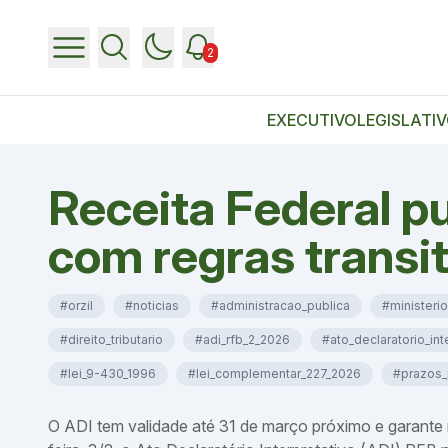
2
EXECUTIVO
LEGISLATI
Receita Federal pu
com regras transi
#orzil
#noticias
#administracao_publica
#ministeri
#direito_tributario
#adi_rfb_2_2026
#ato_declaratorio_int
#lei_9-430_1996
#lei_complementar_227_2026
#prazos_
O ADI tem validade até 31 de março próximo e garante ma