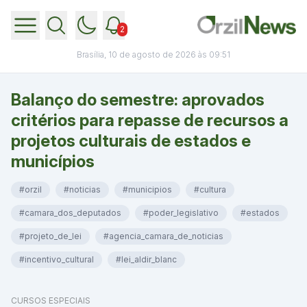
2
Brasília, 10 de agosto de 2026 às 09:51
Balanço do semestre: aprovados
critérios para repasse de recursos a
projetos culturais de estados e
municípios
#orzil
#noticias
#municipios
#cultura
#camara_dos_deputados
#poder_legislativo
#estados
#projeto_de_lei
#agencia_camara_de_noticias
#incentivo_cultural
#lei_aldir_blanc
CURSOS ESPECIAIS