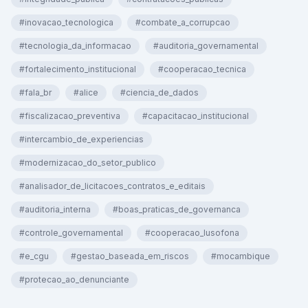
#inovacao_tecnologica
#combate_a_corrupcao
#tecnologia_da_informacao
#auditoria_governamental
#fortalecimento_institucional
#cooperacao_tecnica
#fala_br
#alice
#ciencia_de_dados
#fiscalizacao_preventiva
#capacitacao_institucional
#intercambio_de_experiencias
#modernizacao_do_setor_publico
#analisador_de_licitacoes_contratos_e_editais
#auditoria_interna
#boas_praticas_de_governanca
#controle_governamental
#cooperacao_lusofona
#e_cgu
#gestao_baseada_em_riscos
#mocambique
#protecao_ao_denunciante