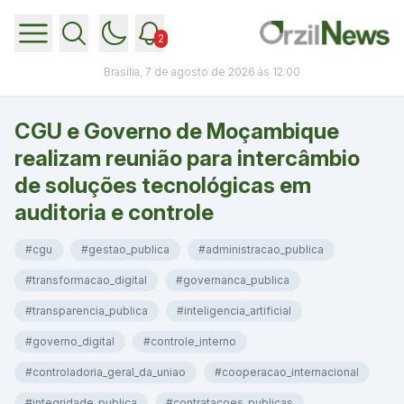
2
Brasília, 7 de agosto de 2026 às 12:00
CGU e Governo de Moçambique
realizam reunião para intercâmbio
de soluções tecnológicas em
auditoria e controle
#cgu
#gestao_publica
#administracao_publica
#transformacao_digital
#governanca_publica
#transparencia_publica
#inteligencia_artificial
#governo_digital
#controle_interno
#controladoria_geral_da_uniao
#cooperacao_internacional
#integridade_publica
#contratacoes_publicas