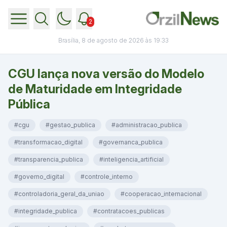
2
Brasília, 8 de agosto de 2026 às 19:33
CGU lança nova versão do Modelo
de Maturidade em Integridade
Pública
#cgu
#gestao_publica
#administracao_publica
#transformacao_digital
#governanca_publica
#transparencia_publica
#inteligencia_artificial
#governo_digital
#controle_interno
#controladoria_geral_da_uniao
#cooperacao_internacional
#integridade_publica
#contratacoes_publicas