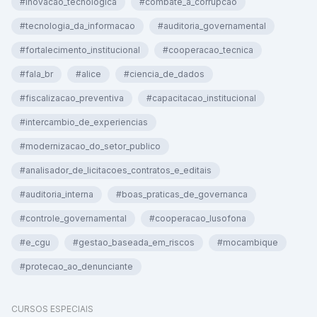
#inovacao_tecnologica
#combate_a_corrupcao
#tecnologia_da_informacao
#auditoria_governamental
#fortalecimento_institucional
#cooperacao_tecnica
#fala_br
#alice
#ciencia_de_dados
#fiscalizacao_preventiva
#capacitacao_institucional
#intercambio_de_experiencias
#modernizacao_do_setor_publico
#analisador_de_licitacoes_contratos_e_editais
#auditoria_interna
#boas_praticas_de_governanca
#controle_governamental
#cooperacao_lusofona
#e_cgu
#gestao_baseada_em_riscos
#mocambique
#protecao_ao_denunciante
CURSOS ESPECIAIS