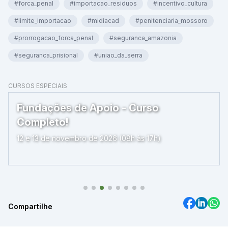
#forca_penal
#importacao_residuos
#incentivo_cultura
#limite_importacao
#midiacad
#penitenciaria_mossoro
#prorrogacao_forca_penal
#seguranca_amazonia
#seguranca_prisional
#uniao_da_serra
CURSOS ESPECIAIS
Fundações de Apoio - Curso
Completo!
12 e 13 de novembro de 2026 (08h às 17h)
Compartilhe