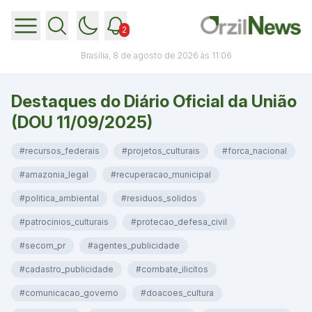
2
Brasília, 8 de agosto de 2026 às 11:06
Destaques do Diário Oficial da União
(DOU 11/09/2025)
#recursos_federais
#projetos_culturais
#forca_nacional
#amazonia_legal
#recuperacao_municipal
#politica_ambiental
#residuos_solidos
#patrocinios_culturais
#protecao_defesa_civil
#secom_pr
#agentes_publicidade
#cadastro_publicidade
#combate_ilicitos
#comunicacao_governo
#doacoes_cultura