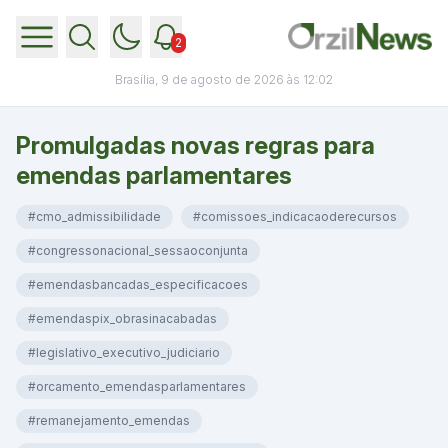
2
Brasília, 9 de agosto de 2026 às 12:02
Promulgadas novas regras para
emendas parlamentares
#cmo_admissibilidade
#comissoes_indicacaoderecursos
#congressonacional_sessaoconjunta
#emendasbancadas_especificacoes
#emendaspix_obrasinacabadas
#legislativo_executivo_judiciario
#orcamento_emendasparlamentares
#remanejamento_emendas