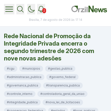
2
Brasília, 7 de agosto de 2026 às 17:14
Rede Nacional de Promoção da
Integridade Privada encerra o
segundo trimestre de 2026 com
nove novas adesões
#cgu
#municipios
#gestao_publica
#administracao_publica
#governo_federal
#governanca_publica
#transparencia_publica
#controle_interno
#controladoria_geral_da_uniao
#integridade_publica
#nova_lei_de_licitacoes
#cooperacao_federativa
#estados
#boas_praticas