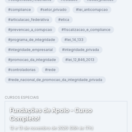
#compliance
#setor_privado
#lei_anticorrupcao
#articulacao_federativa
#etica
#prevencao_a_corrupcao
#fiscalizacao_e_compliance
#programa_de_integridade
#lei_14_133
#integridade_empresarial
#integridade_privada
#promocao_da_integridade
#lei_12_846_2013
#controladorias
#rede
#rede_nacional_de_promocao_da_integridade_privada
CURSOS ESPECIAIS
Fundações de Apoio - Curso
Completo!
12 e 13 de novembro de 2026 (08h às 17h)