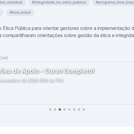
tao_estadual
#integridade_no_setor_publico
#programa_time_brasi
#time_brasil
 Ética Pública para orientar gestores sobre a implementação 
compartilharam orientações sobre gestão da ética e integrida
IAIS
ões de Apoio - Curso Completo!
 novembro de 2026 (08h às 17h)