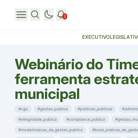
2
EXECUTIVO
LEGISLATI
Webinário do Time
ferramenta estrat
municipal
#cgu
#gestao_publica
#politicas_publicas
#adminis
#integridade_publica
#compliance_publico
#gestao_mun
#modernizacao_da_gestao_publica
#boas_praticas_de_gest