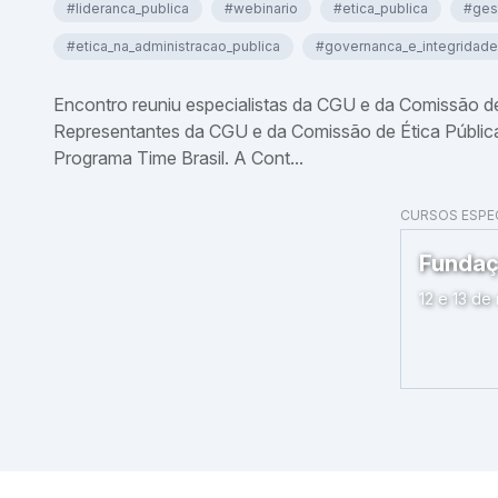
#lideranca_publica
#webinario
#etica_publica
#ges
#etica_na_administracao_publica
#governanca_e_integridade
Encontro reuniu especialistas da CGU e da Comissão de
Representantes da CGU e da Comissão de Ética Pública 
Programa Time Brasil. A Cont...
CURSOS ESPEC
ntralizada – TED no Transferegov
Fundaç
 17h)
12 e 13 de