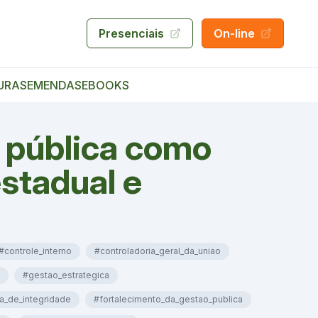
Presenciais
On-line
URAS
EMENDAS
EBOOKS
a pública como
stadual e
#controle_interno
#controladoria_geral_da_uniao
#gestao_estrategica
ra_de_integridade
#fortalecimento_da_gestao_publica