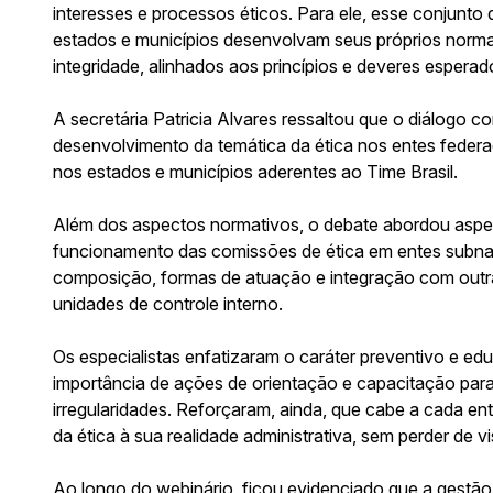
interesses e processos éticos. Para ele, esse conjunto
estados e municípios desenvolvam seus próprios norm
integridade, alinhados aos princípios e deveres esperad
A secretária Patricia Alvares ressaltou que o diálogo c
desenvolvimento da temática da ética nos entes federa
nos estados e municípios aderentes ao Time Brasil.
Além dos aspectos normativos, o debate abordou aspec
funcionamento das comissões de ética em entes subnac
composição, formas de atuação e integração com outra
unidades de controle interno.
Os especialistas enfatizaram o caráter preventivo e ed
importância de ações de orientação e capacitação para 
irregularidades. Reforçaram, ainda, que cabe a cada e
da ética à sua realidade administrativa, sem perder de vi
Ao longo do webinário, ficou evidenciado que a gestão