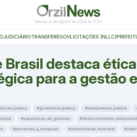
Brasília, 6 de agosto de 2026 às 17:24
VO
JUDICIÁRIO
TRANSFEREGOV
LICITAÇÕES (NLLC)
PREFEIT
 Brasil destaca étic
égica para a gestão e
tracao_publica
#governanca_publica
#transparencia_publica
icipal
#capacitacao_de_gestores
#desenvolvimento_institucional
ao
#prevencao_a_corrupcao
#administracao_municipal
#cultu