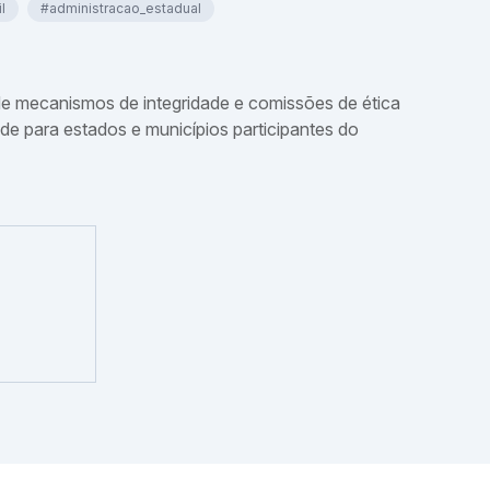
l
#administracao_estadual
de mecanismos de integridade e comissões de ética
de para estados e municípios participantes do
Captação de Recursos Federais (E
Contratos de Repasse; Termos de
de Parceria; e TED)
29 e 30 de outubro de 2026 (08h às 17h)