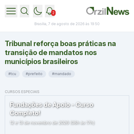
2
Brasília, 7 de agosto de 2026 às 19:50
Tribunal reforça boas práticas na
transição de mandatos nos
municípios brasileiros
#tcu
#prefeito
#mandado
CURSOS ESPECIAIS
Fundações de Apoio - Curso
Completo!
12 e 13 de novembro de 2026 (08h às 17h)